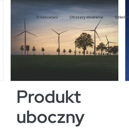
O kancelarii
Obszary działania
Szkolen
Produkt
uboczny