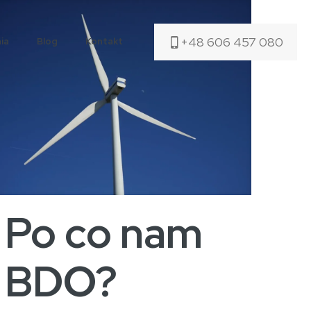
+48 606 457 080
ia
Blog
Kontakt
Po co nam
BDO?