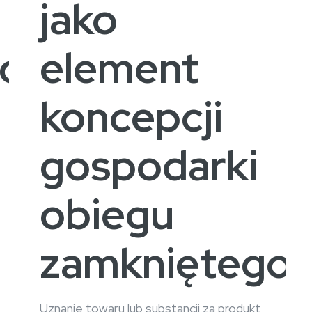
jako
czy
element
koncepcji
gospodarki
obiegu
zamkniętego
Uznanie towaru lub substancji za produkt