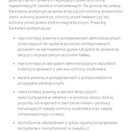
głównym aktem prawnym regulującym prawną ochronę
najważniejszych zasobów środowiskowych. Na gruncie tej ustawy
Kancelaria podejmuje się spraw dotyczących ochrony powierzchni
ziemi, ochrony powietrza, ochrony przed hałasem czy też
ochrony przed polami elektromagnetycznymi. Prawnicy
Kancelarii podejmują się:
reprezentacji prawnej w postępowaniach administracyjnych
zmierzających do wydania pozwoleń zintegrowanych,
pozwoleń na wprowadzanie gazów lub pyłów do powietrza,
decyzji o dopuszczalnym poziomie hałasu;
reprezentacji przed sądami administracyjnymi wszystkich
instancji w sprawach z zakresu ochrony środowiska;
asyście prawnej w postępowaniach o przeprowadzenie
przeglądów ekologicznych;
reprezentacji prawnej w sporach dotyczących
wykorzystywania w reklamie i w promocji obrazu dzikiej
przyrody lub w sporach o tworzenie reklam i promocji
naruszających zasady ochrony środowiska oraz zasadę
zrównoważonego rozwoju;
dochodzenia odszkodowań z tytułu ograniczenia sposobu
korzystania z nieruchomości w związku z