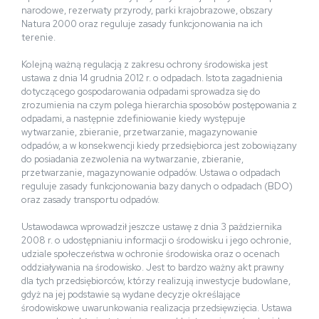
narodowe, rezerwaty przyrody, parki krajobrazowe, obszary
Natura 2000 oraz reguluje zasady funkcjonowania na ich
terenie.
Kolejną ważną regulacją z zakresu ochrony środowiska jest
ustawa z dnia 14 grudnia 2012 r. o odpadach. Istota zagadnienia
dotyczącego gospodarowania odpadami sprowadza się do
zrozumienia na czym polega hierarchia sposobów postępowania z
odpadami, a następnie zdefiniowanie kiedy występuje
wytwarzanie, zbieranie, przetwarzanie, magazynowanie
odpadów, a w konsekwencji kiedy przedsiębiorca jest zobowiązany
do posiadania zezwolenia na wytwarzanie, zbieranie,
przetwarzanie, magazynowanie odpadów. Ustawa o odpadach
reguluje zasady funkcjonowania bazy danych o odpadach (BDO)
oraz zasady transportu odpadów.
Ustawodawca wprowadził jeszcze ustawę z dnia 3 października
2008 r. o udostępnianiu informacji o środowisku i jego ochronie,
udziale społeczeństwa w ochronie środowiska oraz o ocenach
oddziaływania na środowisko. Jest to bardzo ważny akt prawny
dla tych przedsiębiorców, którzy realizują inwestycje budowlane,
gdyż na jej podstawie są wydane decyzje określające
środowiskowe uwarunkowania realizacja przedsięwzięcia. Ustawa