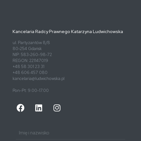
Kancelaria Radcy Prawnego Katarzyna Ludwichowska
ul. Partyzantów 8/8
80-254 Gdańsk
NIP: 583-260-98-72
REGON: 221147019
+48 58 301 23 31
+48 606 457 080
kancelaria@ludwichowska.pl
Pon-Pt: 9.00-17.00