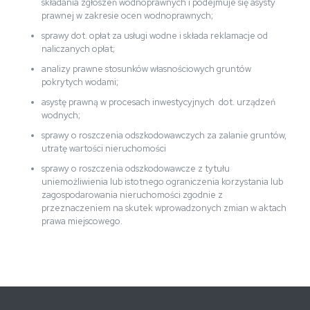
składania zgłoszeń wodnoprawnych i podejmuje się asysty
prawnej w zakresie ocen wodnoprawnych;
sprawy dot. opłat za usługi wodne i składa reklamacje od
naliczanych opłat;
analizy prawne stosunków własnościowych gruntów
pokrytych wodami;
asystę prawną w procesach inwestycyjnych dot. urządzeń
wodnych;
sprawy o roszczenia odszkodowawczych za zalanie gruntów,
utratę wartości nieruchomości
sprawy o roszczenia odszkodowawcze z tytułu
uniemożliwienia lub istotnego ograniczenia korzystania lub
zagospodarowania nieruchomości zgodnie z
przeznaczeniem na skutek wprowadzonych zmian w aktach
prawa miejscowego.